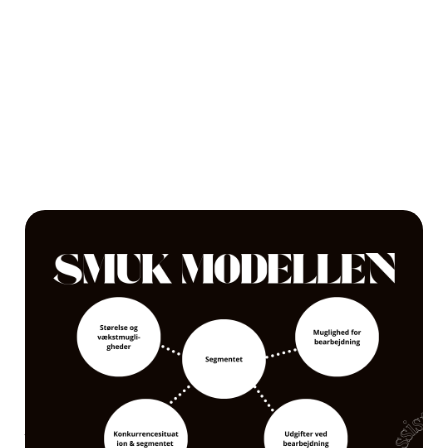
I markedsføringsverdenen
findes der adskillige
modeller, der hjælper
virksomheder med at